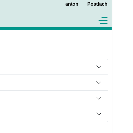
anton
Postfach
Off-Canvas To