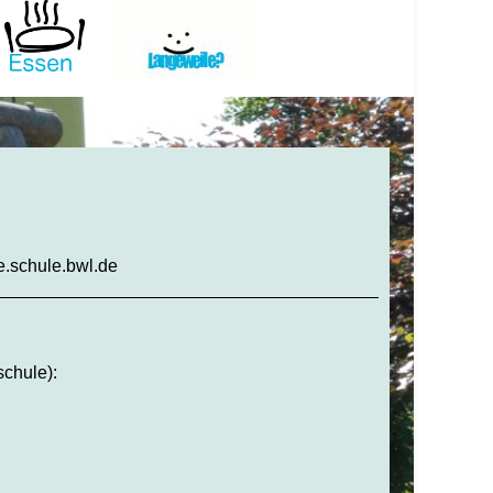
e.schule.bwl.de
chule):