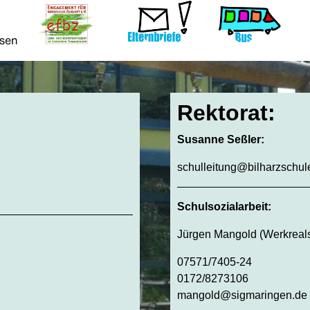
Rektorat:
Susanne Seßler:
schulleitung@bilharzschul
Schulsozialarbeit:
Jürgen Mangold (Werkreals
07571/7405-24
0172/8273106
mangold@sigmaringen.de